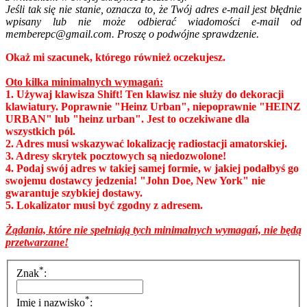
Jeśli tak się nie stanie, oznacza to, że Twój adres e-mail jest błędnie
wpisany lub nie może odbierać wiadomości e-mail od
memberepc@gmail.com. Proszę o podwójne sprawdzenie.
Okaż mi szacunek, którego również oczekujesz.
Oto kilka minimalnych wymagań:
1. Używaj klawisza Shift! Ten klawisz nie służy do dekoracji
klawiatury. Poprawnie "Heinz Urban", niepoprawnie "HEINZ
URBAN" lub "heinz urban". Jest to oczekiwane dla
wszystkich pól.
2. Adres musi wskazywać lokalizację radiostacji amatorskiej.
3. Adresy skrytek pocztowych są niedozwolone!
4. Podaj swój adres w takiej samej formie, w jakiej podałbyś go
swojemu dostawcy jedzenia! "John Doe, New York" nie
gwarantuje szybkiej dostawy.
5. Lokalizator musi być zgodny z adresem.
Żądania, które nie spełniają tych minimalnych wymagań, nie będą
przetwarzane!
*
Znak
:
*
Imię i nazwisko
: