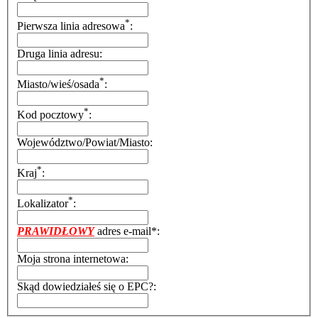
*
Pierwsza linia adresowa
:
Druga linia adresu:
*
Miasto/wieś/osada
:
*
Kod pocztowy
:
Województwo/Powiat/Miasto:
*
Kraj
:
*
Lokalizator
:
PRAWIDŁOWY
adres e-mail*:
Moja strona internetowa:
Skąd dowiedziałeś się o EPC?: