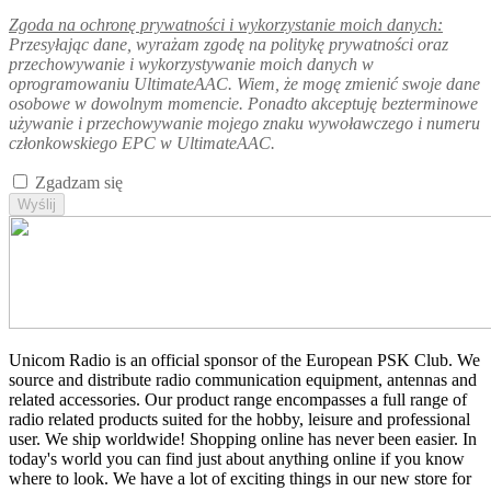
Zgoda na ochronę prywatności i wykorzystanie moich danych:
Przesyłając dane, wyrażam zgodę na politykę prywatności oraz
przechowywanie i wykorzystywanie moich danych w
oprogramowaniu UltimateAAC. Wiem, że mogę zmienić swoje dane
osobowe w dowolnym momencie. Ponadto akceptuję bezterminowe
używanie i przechowywanie mojego znaku wywoławczego i numeru
członkowskiego EPC w UltimateAAC.
Zgadzam się
Wyślij
Unicom Radio is an official sponsor of the European PSK Club. We
source and distribute radio communication equipment, antennas and
related accessories. Our product range encompasses a full range of
radio related products suited for the hobby, leisure and professional
user. We ship worldwide! Shopping online has never been easier. In
today's world you can find just about anything online if you know
where to look. We have a lot of exciting things in our new store for