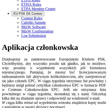
ETPA Rules
ETHA Rules
ETPA Member Center
EU PSK DX Contest
Contest Rules
Cabrillo Sample
MixW Software
MixW Configuration
Log Submission
Aplikacja członkowska
Dziękujemy za zainteresowanie Europejskim Klubem PSK.
Chcielibyśmy, aby wszystko poszło tak gładko, jak to możliwe,
więc prosimy o wypełnienie wszystkich pól formularza
rejestracyjnego. Pamiętaj, że musisz być licencjonowanym
radioamatorem lub aktywnym krótkofalowcem, aby zarejestrować
się jako członek EPC. W ciągu tygodnia otrzymasz list powitalny i
będziesz mógł pobrać certyfikat członkostwa EPC w formacie PDF
w Centrum Członkowskim EPC. Jeśli nie otrzymasz listu
powitalnego w ciągu tygodnia, skontaktuj się z nami. Odczekaj
kilka dni na zbadanie sprawy i odpowiedź na wiadomość e-mail.
W ciągu kilku minut od wypełnienia wniosku znajdziesz kopię maila
z wnioskiem w swojej skrzynce pocztowej.